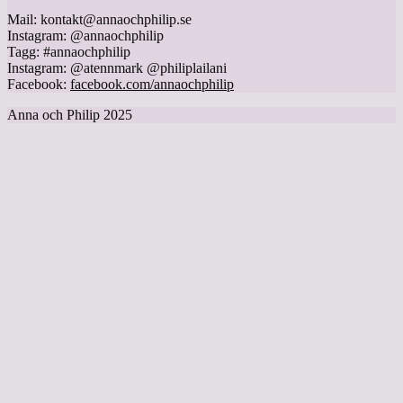
Mail: kontakt@annaochphilip.se
Instagram: @annaochphilip
Tagg: #annaochphilip
Instagram: @atennmark @philiplailani
Facebook:
facebook.com/annaochphilip
Anna och Philip 2025