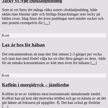
Jacky vs Njie chokladpudding
Som ni vet finns det många olika sorters chokladpudding, både
sådan man blandar själv och färdiga förpackningar som Jacky på
bilden ovan. Idag finns det även puddingar med mindre socker och
mer protein exempelvis för
[…]
Kost
Lax är bra för hälsan
Det rekommenderas att man äter fisk minnst 2-3 gånger per vecka
och man kan med fördel välja lax en eller flera gånger av dem, både
för att minska konsumtionen av kött men även för hälsans
[…]
Kost
Koffein i energidryck – jämförelse
Koffein är en av världens mest konsumerade stimulerande medel.
Koffein kan på kort sikt motverka trötthet och ge en känsla av att det
går lättare att fokusera på uppgifter. 💪 Det kan också ge fördelar
[…]