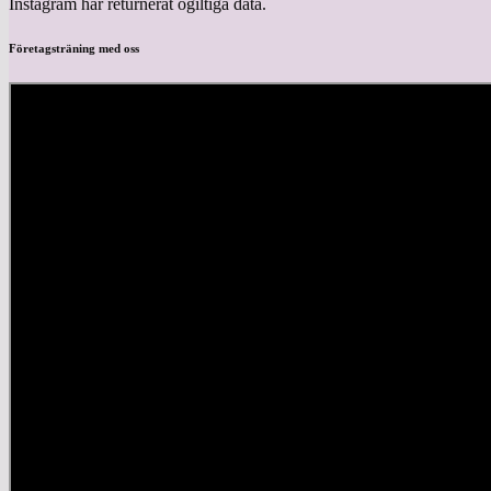
Instagram har returnerat ogiltiga data.
Företagsträning med oss