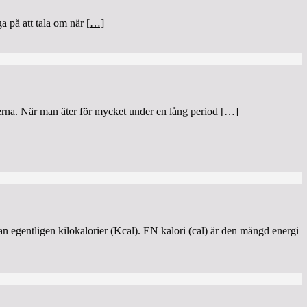
ga på att tala om när
[…]
påerna. När man äter för mycket under en lång period
[…]
an egentligen kilokalorier (Kcal). EN kalori (cal) är den mängd energi