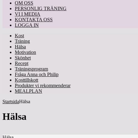
OM OSS
PERSONLIG TRÄNING
VI I MEDIA
KONTAKTA OSS
LOGGA IN
Kost
Träning
Hälsa
Motivation
Skönhet
Recept
Träningsprogram
Fråga Anna och Philip
Kosttillskott
Produkter vi rekommenderar
MEALPLAN
Startsida
Hälsa
Hälsa
Hälsa