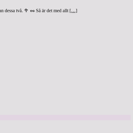
an dessa två. 🥦 🥜 Så är det med allt
[…]