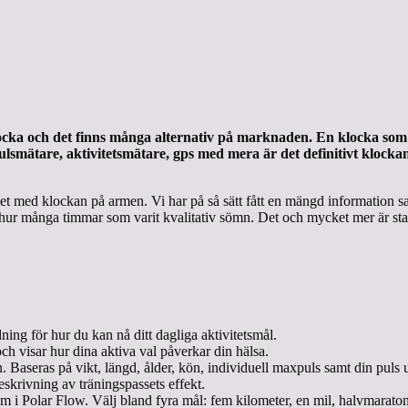
cka och det finns många alternativ på marknaden. En klocka som d
mätare, aktivitetsmätare, gps med mera är det definitivt klockan 
t med klockan på armen. Vi har på så sätt fått en mängd information sam
ch hur många timmar som varit kvalitativ sömn. Det och mycket mer är st
ning för hur du kan nå ditt dagliga aktivitetsmål.
h visar hur dina aktiva val påverkar din hälsa.
. Baseras på vikt, längd, ålder, kön, individuell maxpuls samt din puls 
krivning av träningspassets effekt.
m i Polar Flow. Välj bland fyra mål: fem kilometer, en mil, halvmaraton