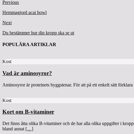
Previous
Hemmagjord acai bowl
Next
Du bestämmer hur din kropp ska se ut
POPULÄRA ARTIKLAR
Kost
Vad är aminosyror?
Aminosyror är proteinets byggstenar. För att på ett enkelt sätt förklar
Kost
Kort om B-vitaminer
Det finns åtta olika B-vitaminer och de har alla olika uppgifter i kro
bland annat
[…]