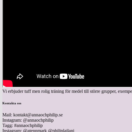
Vi erbjuder tuff men rolig träning för medel till större grupper, exemp
Kontakta oss
Mail: kontakt@annaochphilip.se
Instagram: @annaochphilip
Tagg: #annaochphilip
Instagram: @atennmark @philiplailani