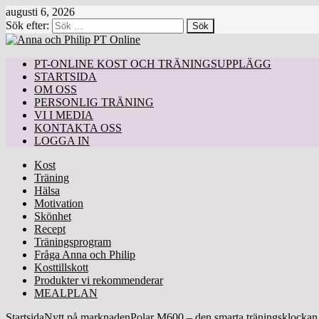
augusti 6, 2026
Sök efter:
PT-ONLINE KOST OCH TRÄNINGSUPPLÄGG
STARTSIDA
OM OSS
PERSONLIG TRÄNING
VI I MEDIA
KONTAKTA OSS
LOGGA IN
Kost
Träning
Hälsa
Motivation
Skönhet
Recept
Träningsprogram
Fråga Anna och Philip
Kosttillskott
Produkter vi rekommenderar
MEALPLAN
Startsida
Nytt på marknaden
Polar M600 – den smarta träningsklockan