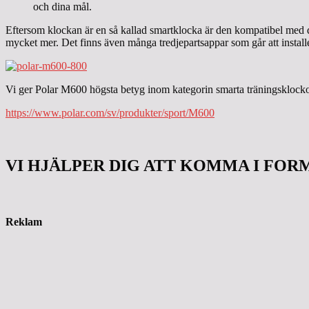
och dina mål.
Eftersom klockan är en så kallad smartklocka är den kompatibel med din
mycket mer. Det finns även många tredjepartsappar som går att instal
Vi ger Polar M600 högsta betyg inom kategorin smarta träningsklockor o
https://www.polar.com/sv/produkter/sport/M600
VI HJÄLPER DIG ATT KOMMA I FOR
Reklam