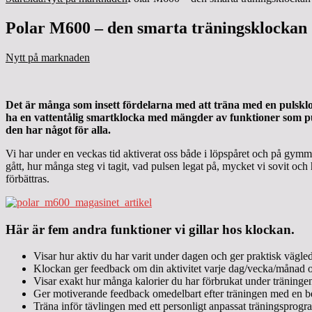
Polar M600 – den smarta träningsklockan
Nytt på marknaden
Det är många som insett fördelarna med att träna med en pulsklo
ha en vattentålig smartklocka med mängder av funktioner som puls
den har något för alla.
Vi har under en veckas tid aktiverat oss både i löpspåret och på gymme
gått, hur många steg vi tagit, vad pulsen legat på, mycket vi sovit o
förbättras.
Här är fem andra funktioner vi gillar hos klockan.
Visar hur aktiv du har varit under dagen och ger praktisk vägled
Klockan ger feedback om din aktivitet varje dag/vecka/månad oc
Visar exakt hur många kalorier du har förbrukat under träningen
Ger motiverande feedback omedelbart efter träningen med en bes
Träna inför tävlingen med ett personligt anpassat träningsprogra